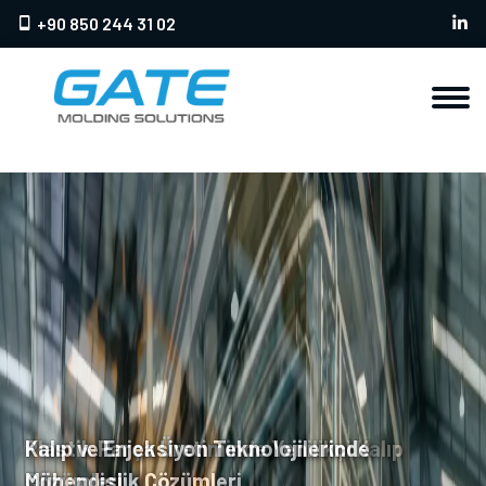
+90 850 244 31 02
Plastik Parça Üretiminde Yenilikçi Kalıp
Çözümleri