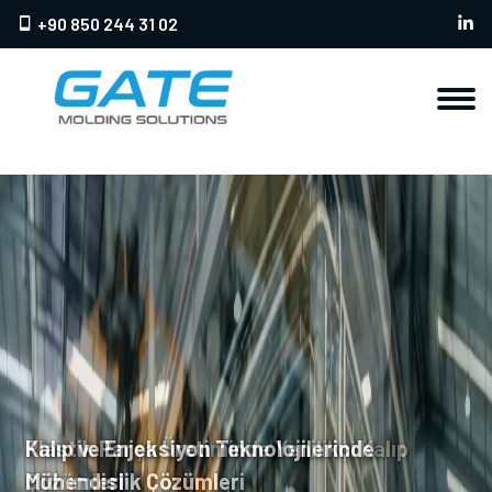
+90 850 244 31 02
Plastik Parça Üretiminde Yenilikçi Kalıp
Çözümleri