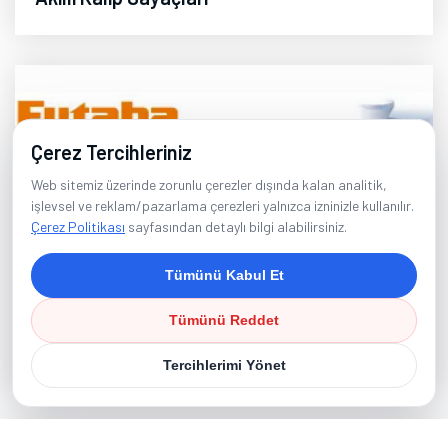
Çerez Tercihleriniz
Web sitemiz üzerinde zorunlu çerezler dışında kalan analitik,
işlevsel ve reklam/pazarlama çerezleri yalnızca izninizle kullanılır.
Çerez Politikası
sayfasından detaylı bilgi alabilirsiniz.
Tümünü Kabul Et
Tümünü Reddet
Kalıp İçi Ölçüm Sistemleri - FUTABA
Tercihlerimi Yönet