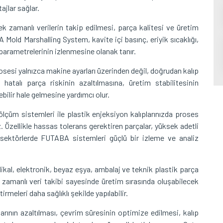
jlar sağlar.
ek zamanlı verilerin takip edilmesi, parça kalitesi ve üretim
 Mold Marshalling System, kavite içi basınç, eriyik sıcaklığı,
s parametrelerinin izlenmesine olanak tanır.
osesi yalnızca makine ayarları üzerinden değil, doğrudan kalıp
a hatalı parça riskinin azaltılmasına, üretim stabilitesinin
ebilir hale gelmesine yardımcı olur.
lçüm sistemleri ile plastik enjeksiyon kalıplarınızda proses
. Özellikle hassas tolerans gerektiren parçalar, yüksek adetli
u sektörlerde FUTABA sistemleri güçlü bir izleme ve analiz
l, elektronik, beyaz eşya, ambalaj ve teknik plastik parça
çek zamanlı veri takibi sayesinde üretim sırasında oluşabilecek
rmeleri daha sağlıklı şekilde yapılabilir.
larının azaltılması, çevrim süresinin optimize edilmesi, kalıp