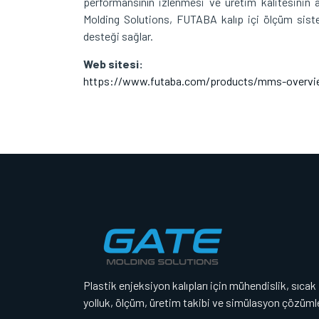
performansının izlenmesi ve üretim kalitesinin a
Molding Solutions, FUTABA kalıp içi ölçüm sist
desteği sağlar.
Web sitesi:
https://www.futaba.com/products/mms-overvi
Plastik enjeksiyon kalıpları için mühendislik, sıcak
yolluk, ölçüm, üretim takibi ve simülasyon çözümle