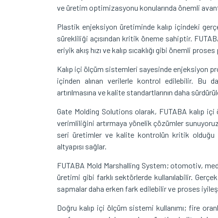
ve üretim optimizasyonu konularında önemli avanta
Plastik enjeksiyon üretiminde kalıp içindeki gerç
sürekliliği açısından kritik öneme sahiptir. FUTABA
eriyik akış hızı ve kalıp sıcaklığı gibi önemli prose
Kalıp içi ölçüm sistemleri sayesinde enjeksiyon pr
içinden alınan verilerle kontrol edilebilir. Bu d
artırılmasına ve kalite standartlarının daha sürdürül
Gate Molding Solutions olarak, FUTABA kalıp içi ö
verimliliğini artırmaya yönelik çözümler sunuyoruz
seri üretimler ve kalite kontrolün kritik olduğ
altyapısı sağlar.
FUTABA Mold Marshalling System; otomotiv, medika
üretimi gibi farklı sektörlerde kullanılabilir. Ger
sapmalar daha erken fark edilebilir ve proses iyileşti
Doğru kalıp içi ölçüm sistemi kullanımı; fire oran