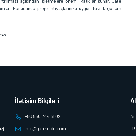
rtırılması açısından işletmelere önemli katkılar sunar. Gate
emleri konusunda proje ihtiyaçlarınıza uygun teknik çözüm
ew/
İletişim Bilgileri
A
+90 850 244 31 02
An
Ha
info@gatemold.com
ri.